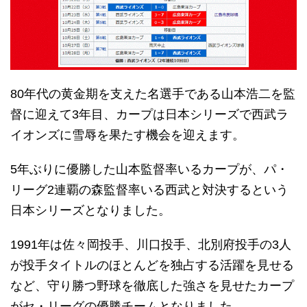
80年代の黄金期を支えた名選手である山本浩二を監
督に迎えて3年目、カープは日本シリーズで西武ラ
イオンズに雪辱を果たす機会を迎えます。
5年ぶりに優勝した山本監督率いるカープが、パ・
リーグ2連覇の森監督率いる西武と対決するという
日本シリーズとなりました。
1991年は佐々岡投手、川口投手、北別府投手の3人
が投手タイトルのほとんどを独占する活躍を見せる
など、守り勝つ野球を徹底した強さを見せたカープ
がセ・リーグの優勝チームとなりました。